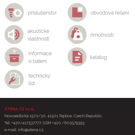
ATENA.CZ s.r.o.,
Novosedlická 1570/30, 41501 Teplice, Czech Republic,
Tel: +420/417537777, GSM +420 /603579393,
e-mail:
info@atena.cz
,