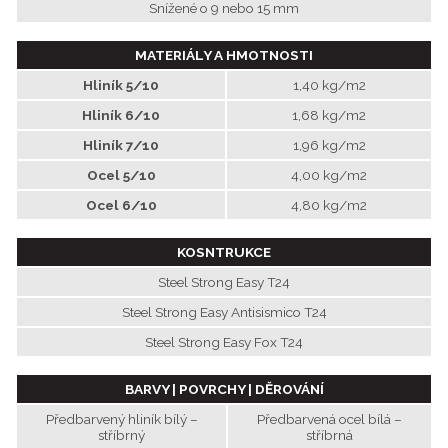
Snížené o 9 nebo 15 mm
MATERIÁLY A HMOTNOSTI
Hliník 5/10
1,40 kg/m2
Hliník 6/10
1,68 kg/m2
Hliník 7/10
1,96 kg/m2
Ocel 5/10
4,00 kg/m2
Ocel 6/10
4,80 kg/m2
KOSNTRUKCE
Steel Strong Easy T24
Steel Strong Easy Antisismico T24
Steel Strong Easy Fox T24
BARVY | POVRCHY | DĚROVÁNÍ
Předbarvený hliník bílý –
Předbarvená ocel bílá –
stříbrný
stříbrná